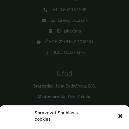
+420 602 167 508
ou.borek@tiscali.cz
ID: z4vb3ms
ČSOB 227846414/O3OO
IČO: OO273376
Úřad
Starostka:
Jana Bednářová, DiS.
Místostarosta:
Petr Votruba
Místostarosta:
Tomáš Beran
Spravovat Souhlas s
cookies
Úřední hodiny