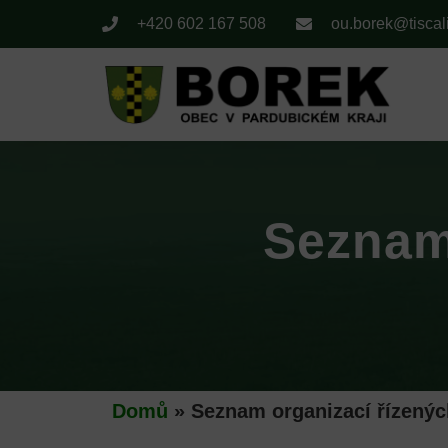
+420 602 167 508
ou.borek@tiscal
Seznam 
Domů
»
Seznam organizací řízenýc