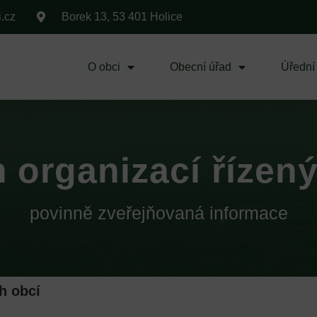
i.cz
Borek 13, 53 401 Holice
O obci
Obecní úřad
Úřední
organizací řízen
povinně zveřejňovaná informace
h obcí