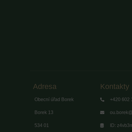
Adresa
Kontakty
Obecní úřad Borek
+420 602 
Borek 13
ou.borek@t
534 01
ID: z4vb3