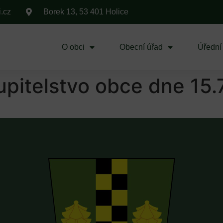
i.cz
Borek 13, 53 401 Holice
O obci
Obecní úřad
Úřední
pitelstvo obce dne 15.