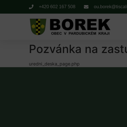
+420 602 167 508
ou.borek@tiscal
Pozvánka na zastu
uredni_deska_page.php