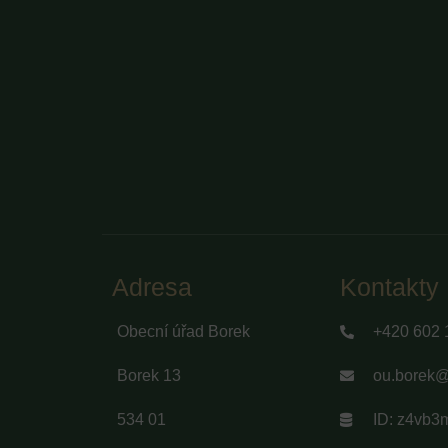
Adresa
Kontakty
Obecní úřad Borek
+420 602 
Borek 13
ou.borek@t
534 01
ID: z4vb3