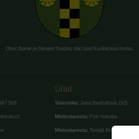
Obec Borek je členem Svazku obcí pod Kunětickou horou.
Úřad
167 508
Starostka:
Jana Bednářová, DiS.
iscali.cz
Místostarosta:
Petr Votruba
ms
Místostarosta:
Tomáš Beran