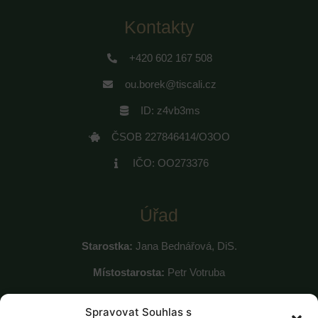
Kontakty
+420 602 167 508
ou.borek@tiscali.cz
ID: z4vb3ms
ČSOB 227846414/O3OO
IČO: OO273376
Úřad
Starostka:
Jana Bednářová, DiS.
Místostarosta:
Petr Votruba
Místostarosta:
Tomáš Beran
Spravovat Souhlas s